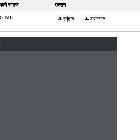
लको साइज
एक्सन
83 MB
हेर्नुहोस
डाउनलोड