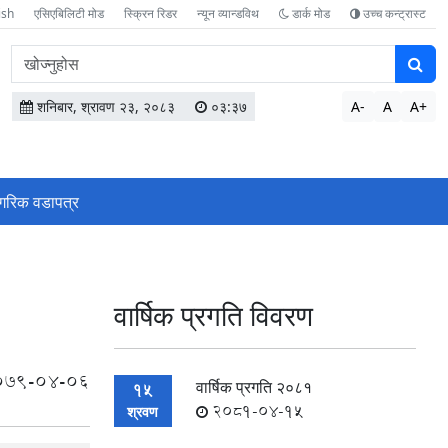
ish
एसिएबिलिटी मोड
स्क्रिन रिडर
न्यून व्यान्डविथ
डार्क मोड
उच्च कन्ट्रास्ट
वेबसाइटमा
सामग्री
खोज्नुहोस
शनिबार, श्रावण २३, २०८३
०३:३७
A-
A
A+
गरिक वडापत्र
वार्षिक प्रगति विवरण
079-04-06
वार्षिक प्रगति २०८१
15
2081-04-15
श्रवण