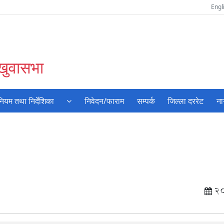
Engl
ंखुवासभा
नियम तथा निर्देशिका
निवेदन/फाराम
सम्पर्क
जिल्ला दररेट
ना
2