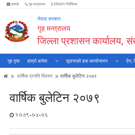
Accessibility
मुख्य
मुख्य
वेबसाइट
सम्पर्क
गृह मन्त्रालय
टेलिफोन निर्देशिका
Mode
सामाग्री
नेभिगेसन
खोजमा
सुरु
पढ्नुहाेस्
पढ्नुहाेस्
जानुहोस्
नेपाल सरकार
गर्नुहोस्
गृह मन्त्रालय
जिल्ला प्रशासन कार्यालय, स
गृह पृष्ठ
हाम्रो बारेमा
सूचनाको हक कार्यान्वयन
ऐन, 
वार्षिक प्रगति विवरण
वार्षिक बुलेटिन २०७९
वार्षिक बुलेटिन २०७९
2079-04-06