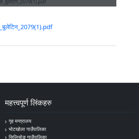
िक_बुलेटिन_2079(1).pdf
महत्त्वपूर्ण लिंकहरु
गृह मन्त्रालय
भोटखोला गाउँपालिका
सिलिचोङ गाउँपालिका