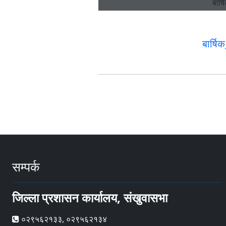
बार्ष
सम्पर्क
जिल्ला प्रशासन कार्यालय, संखुवासभा
०२९५६२१३३, ०२९५६२१३४