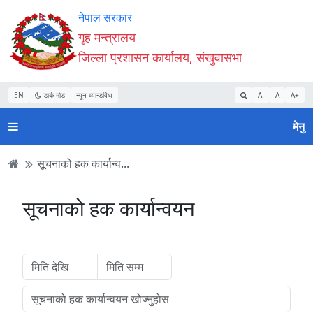
Accessibility
मुख्य
मुख्य
वेबसाइट
नेपाल सरकार
Mode
सामाग्री
नेभिगेसन
खोजमा
गृह मन्त्रालय
सुरु
पढ्नुहाेस्
पढ्नुहाेस्
जानुहोस्
जिल्ला प्रशासन कार्यालय, संखुवासभा
गर्नुहोस्
EN
डार्क मोड
न्यून व्यान्डविथ
A-
A
A+
मेनु
सूचनाको हक कार्यान्व...
सूचनाको हक कार्यान्वयन