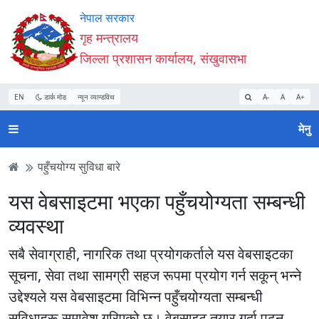
Accessibility
मुख्य
मुख्य
वेबसाइट
नेपाल सरकार
Mode
सामाग्री
नेभिगेसन
खोजमा
गृह मन्त्रालय
सुरु
पढ्नुहाेस्
पढ्नुहाेस्
जानुहोस्
जिल्ला प्रशासन कार्यालय, संखुवासभा
गर्नुहोस्
EN
डार्क मोड
न्यून व्यान्डविथ
A-
A
A+
मेनु
पहुँचयोग्य सुविधा बारे
यस वेबसाइटमा भएका पहुँचयोग्यता सम्बन्धी
व्यवस्था
सबै सेवाग्राही, नागरिक तथा प्रयोगकर्ताले यस वेबसाइटका
सूचना, सेवा तथा सामग्री सहज रूपमा प्रयोग गर्न सकून् भन्ने
उद्देश्यले यस वेबसाइटमा विभिन्न पहुँचयोग्यता सम्बन्धी
सुविधाहरू समावेश गरिएको छ। वेबसाइट तयार गर्दा पढ्न