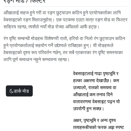
रङ्ग मोड / फिल्टर
आँखालाई सहज हुने गरी वा रङ्ग छुट्याउन कठिन हुने प्रयोगकर्ताका लागि
वेबसाइटको रङ्ग मिलाउनुहोस्। एक पटकमा एउटा मात्र रङ्ग मोड वा फिल्टर
सक्रिय रहन्छ, त्यसैले नयाँ मोड रोज्दा अघिल्लो आफैं हट्छ।
रंग दृष्टि सम्बन्धी मोडहरू विशेषगरी रातो, हरियो वा निलो रंग छुट्याउन कठिन
हुने प्रयोगकर्तालाई सहयोग गर्ने उद्देश्यले राखिएका हुन्। यी मोडहरूले
वेबसाइटको दृश्य रूप परिवर्तन गर्छन्, तर सबै प्रकारका रंग दृष्टि समस्याका
लागि पूर्ण समाधान नहुने सम्भावना रहन्छ।
वेबसाइटलाई गाढा पृष्ठभूमि र
हल्का अक्षरमा देखाउँछ। कम
उज्यालो, रातको समयमा वा
डार्क मोड
आँखालाई कम तनाव दिने
वातावरणमा वेबसाइट पढ्न यो
उपयोगी हुन सक्छ।
अक्षर, पृष्ठभूमि र अन्य दृश्य
तत्वहरूबीचको फरक अझ स्पष्ट