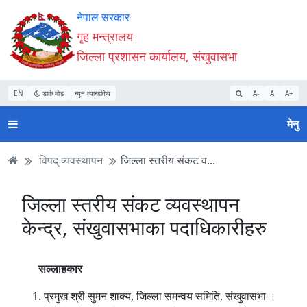
Accessibility
मुख्य
मुख्य
वेबसाइट
नेपाल सरकार
Mode
सामाग्री
नेभिगेसन
खोजमा
गृह मन्त्रालय
सुरु
पढ्नुहाेस्
पढ्नुहाेस्
जानुहोस्
जिल्ला प्रशासन कार्यालय, संखुवासभा
गर्नुहोस्
EN
डार्क मोड
न्यून व्यान्डविथ
A-
A
A+
मेनु
विपद् व्यवस्थापन
जिल्ला स्तरीय संकट व...
जिल्ला स्तरीय संकट व्यवस्थापन
केन्द्र, संखुवासभाका पदाधिकारीहरु
सल्लाहकार
प्रमुख श्री सुमन शाक्य, जिल्ला समन्वय समिति, संखुवासभा ।