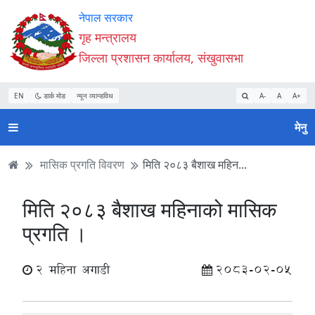
Accessibility
मुख्य
मुख्य
वेबसाइट
नेपाल सरकार
Mode
सामाग्री
नेभिगेसन
खोजमा
गृह मन्त्रालय
सुरु
पढ्नुहाेस्
पढ्नुहाेस्
जानुहोस्
जिल्ला प्रशासन कार्यालय, संखुवासभा
गर्नुहोस्
EN
डार्क मोड
न्यून व्यान्डविथ
A-
A
A+
मेनु
मासिक प्रगति विवरण
मिति २०८३ बैशाख महिन...
मिति २०८३ बैशाख महिनाको मासिक
प्रगति ।
2 महिना अगाडी
2083-02-05