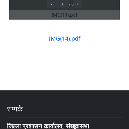
IMG(14).pdf
सम्पर्क
जिल्ला प्रशासन कार्यालय, संखुवासभा