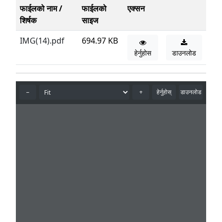
फाईलको नाम /
फाईलको
एक्सन
शिर्षक
साइज
IMG(14).pdf
694.97 KB
हेर्नुहोस
डाउनलोड