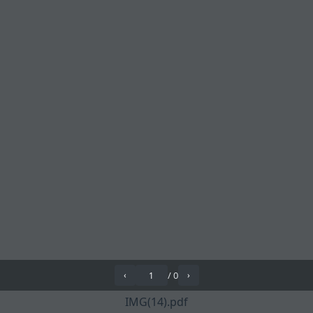
/
0
‹
›
IMG(14).pdf