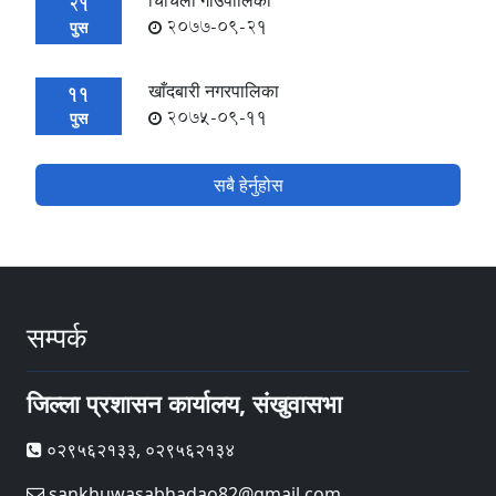
चिचिला गाउँपालिका
21
2077-09-21
पुस
खाँदबारी नगरपालिका
11
2075-09-11
पुस
सबै हेर्नुहोस
सम्पर्क
जिल्ला प्रशासन कार्यालय, संखुवासभा
०२९५६२१३३, ०२९५६२१३४
sankhuwasabhadao82@gmail.com