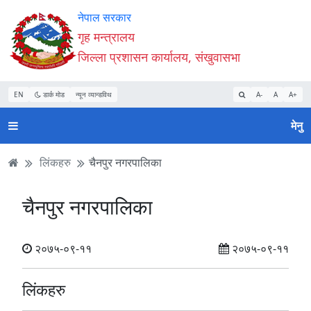
Accessibility
मुख्य
मुख्य
वेबसाइट
नेपाल सरकार
Mode
सामाग्री
नेभिगेसन
खोजमा
गृह मन्त्रालय
सुरु
पढ्नुहाेस्
पढ्नुहाेस्
जानुहोस्
जिल्ला प्रशासन कार्यालय, संखुवासभा
गर्नुहोस्
EN
डार्क मोड
न्यून व्यान्डविथ
A-
A
A+
मेनु
लिंकहरु
चैनपुर नगरपालिका
चैनपुर नगरपालिका
२०७५-०९-११
२०७५-०९-११
लिंकहरु