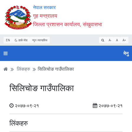
Accessibility
मुख्य
मुख्य
वेबसाइट
नेपाल सरकार
Mode
सामाग्री
नेभिगेसन
खोजमा
गृह मन्त्रालय
सुरु
पढ्नुहाेस्
पढ्नुहाेस्
जानुहोस्
जिल्ला प्रशासन कार्यालय, संखुवासभा
गर्नुहोस्
EN
डार्क मोड
न्यून व्यान्डविथ
A-
A
A+
मेनु
लिंकहरु
सिलिचोङ गाउँपालिका
सिलिचोङ गाउँपालिका
२०७७-०९-२१
२०७७-०९-२१
लिंकहरु