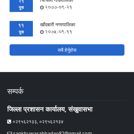
चिचिला गाउँपालिका
21
2077-09-21
पुस
खाँदबारी नगरपालिका
11
2075-09-11
पुस
सबै हेर्नुहोस
सम्पर्क
जिल्ला प्रशासन कार्यालय, संखुवासभा
०२९५६२१३३, ०२९५६२१३४
sankhuwasabhadao82@gmail.com