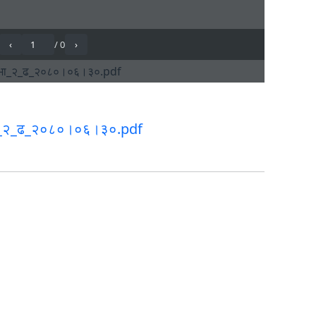
भा_२_ढ_२०८०।०६।३०.pdf