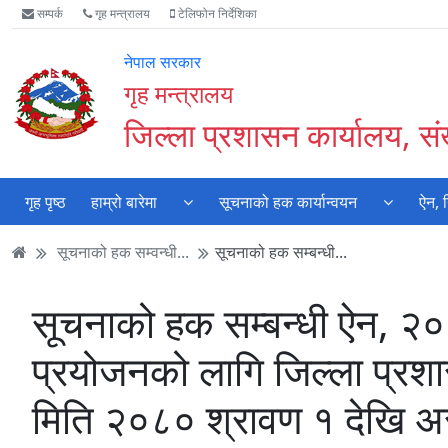
Accessibility
मुख्य
मुख्य
वेबसाइट
सम्पर्क
गृह मन्त्रालय
टेलिफोन निर्देशिका
Mode
सामाग्री
नेभिगेसन
खोजमा
सुरु
पढ्नुहाेस्
पढ्नुहाेस्
जानुहोस्
नेपाल सरकार
गर्नुहोस्
गृह मन्त्रालय
जिल्ला प्रशासन कार्यालय, स
गृह पृष्ठ
हाम्रो बारेमा
सूचनाको हक कार्यान्वयन
ऐन, 
सूचनाको हक सम्वन्धी...
सूचनाको हक सम्बन्धी...
सूचनाको हक सम्बन्धी ऐन, २
प्रयोजनको लागि जिल्ला प्रशा
मिति २०८० श्रावण १ देखि अ