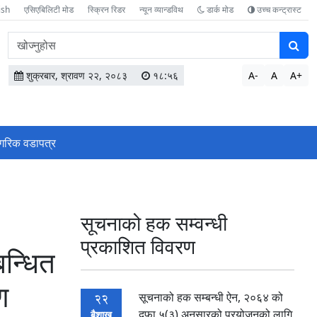
ish
एसिएबिलिटी मोड
स्क्रिन रिडर
न्यून व्यान्डविथ
डार्क मोड
उच्च कन्ट्रास्ट
वेबसाइटमा
सामग्री
खोज्नुहोस
शुक्रबार, श्रावण २२, २०८३
१८:५६
A-
A
A+
गरिक वडापत्र
सूचनाको हक सम्वन्धी
प्रकाशित विवरण
बन्धित
ण
सूचनाको हक सम्बन्धी ऐन, २०६४ को
22
दफा ५(३) अनुसारको प्रयोजनको लागि
बैशाख