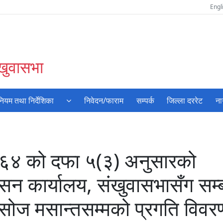
Engl
ंखुवासभा
नियम तथा निर्देशिका
निवेदन/फाराम
सम्पर्क
जिल्ला दररेट
ना
०६४ को दफा ५(३) अनुसारको
सन कार्यालय, संखुवासभासँग सम्
सोज मसान्तसम्मको प्रगति विवर