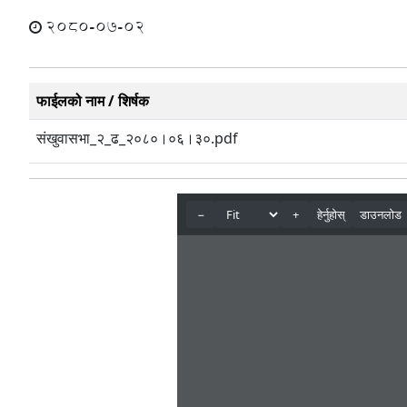
2080-07-02
फाईलको नाम / शिर्षक
संखुवासभा_२_ढ_२०८०।०६।३०.pdf