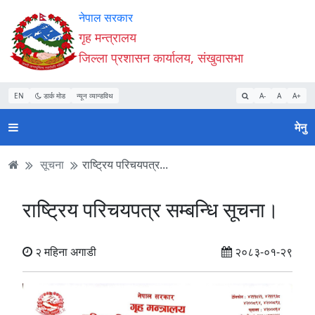
Accessibility
मुख्य
मुख्य
वेबसाइट
नेपाल सरकार
Mode
सामाग्री
नेभिगेसन
खोजमा
गृह मन्त्रालय
सुरु
पढ्नुहाेस्
पढ्नुहाेस्
जानुहोस्
जिल्ला प्रशासन कार्यालय, संखुवासभा
गर्नुहोस्
EN
डार्क मोड
न्यून व्यान्डविथ
A-
A
A+
मेनु
सूचना
राष्ट्रिय परिचयपत्र...
राष्ट्रिय परिचयपत्र सम्बन्धि सूचना।
२ महिना अगाडी
२०८३-०१-२९