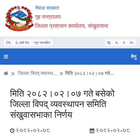
Accessibility
मुख्य
मुख्य
वेबसाइट
नेपाल सरकार
Mode
सामाग्री
नेभिगेसन
खोजमा
गृह मन्त्रालय
सुरु
पढ्नुहाेस्
पढ्नुहाेस्
जानुहोस्
जिल्ला प्रशासन कार्यालय, संखुवासभा
गर्नुहोस्
EN
डार्क मोड
न्यून व्यान्डविथ
A-
A
A+
मेनु
जिल्ला विपद् व्यवस्थ...
मिति २०८२।०२।०७ गते...
मिति २०८२।०२।०७ गते बसेको
जिल्ला विपद् व्यवस्थापन समिति
संखुवासभाका निर्णय
2082-02-08
2082-02-08