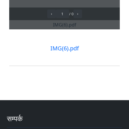
IMG(6).pdf
सम्पर्क