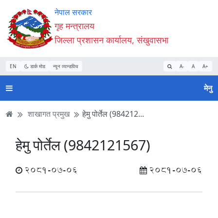
Accessibility
मुख्य
मुख्य
वेबसाइट
नेपाल सरकार
Mode
सामाग्री
नेभिगेसन
खोजमा
गृह मन्त्रालय
सुरु
पढ्नुहाेस्
पढ्नुहाेस्
जानुहोस्
जिल्ला प्रशासन कार्यालय, संखुवासभा
गर्नुहोस्
EN
डार्क मोड
न्यून व्यान्डविथ
A-
A
A+
मेनु
शाखागत प्रमुख
हेमु पोर्तेल (984212...
हेमु पोर्तेल (9842121567)
2081-07-06
2081-07-06