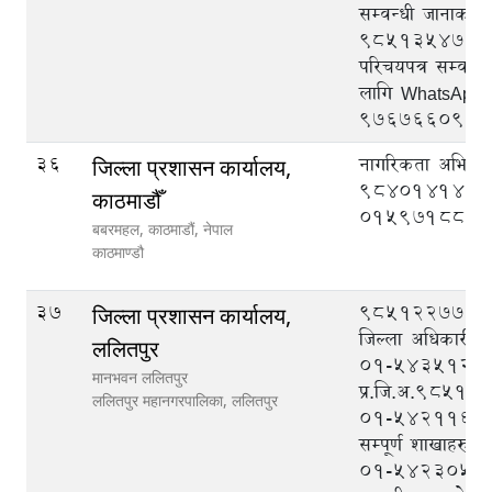
सम्वन्धी जानाकार
९८५१३५४७२७, राष
परिचयपत्र सम्वन्
लागि WhatsApp
९७६७६६०९३३
36
नागरिकता अभिलेख
जिल्ला प्रशासन कार्यालय,
9840141419
काठमाडौँ
015971880
बबरमहल, काठमाडौं, नेपाल
काठमाण्डौ
37
९८५१२२७७७७ (
जिल्ला प्रशासन कार्यालय,
जिल्ला अधिकारी),
ललितपुर
०१-५४३५१२९ 
मानभवन ललितपुर
प्र.जि.अ.9851
ललितपुर महानगरपालिका,
ललितपुर
०१-५४२११६५(पि
सम्पूर्ण शाखाहरुबा
०१-५४२३०५१ (द