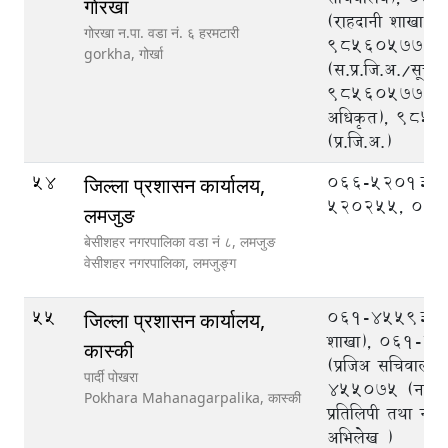
गाेरखा
(राहदानी शाखा),
गाेरखा न.पा. वडा नं. ६ हरमटारी
9856057778
gorkha,
गोर्खा
(स.प्र.जि.अ./सूचन
9856057780 (
अधिकृत), 985
(प्र.जि.अ.)
54
066-520133,
जिल्ला प्रशासन कार्यालय,
520255, 06
लमजुङ
बेसीशहर नगरपालिका वडा नं ८, लमजुङ
वेसीशहर नगरपालिका,
लमजुङ्ग
55
061-455936 (
जिल्ला प्रशासन कार्यालय,
शाखा), 061-4
कास्की
(प्रजिअ सचिवालय
पार्दी पोखरा
455075 (नागर
Pokhara Mahanagarpalika,
कास्की
प्रतिलिपी तथा ना
अभिलेख )