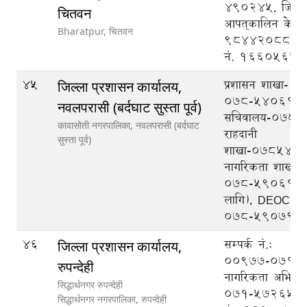
490245, जिल्ल
चितवन
आपत्‌कालिन केन्द्र 
Bharatpur,
चितवन
9844208888, ट
नं. 1660565
45
प्रशासन शाखा-
जिल्ला प्रशासन कार्यालय,
०७८-५४०६१७,
नवलपरासी (बर्दघाट सुस्ता पूर्व)
सचिवालय-०७८५
कावासोती नगरपालिका,
नवलपरासी (बर्दघाट
राहदानी
सुस्ता पूर्व)
शाखा-०७८५४०
नागरिकता शाखा-
०७८-५९०६१७ (
लागि), DEOC
०७८-५९०७९९
46
सम्पर्क नं.:
जिल्ला प्रशासन कार्यालय,
००९७७-०७१-५
रुपन्देही
नागरिकता अभिले
सिद्धार्थनगर रुपन्देही
०७१-५७२६५८
सिद्धार्थनगर नगरपालिका,
रुपन्देही