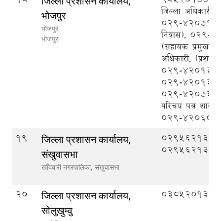
जिल्ला प्रशासन कार्यालय,
जिल्ला अधिकारी),
भोजपुर
०२९-४२०७१५ (क
भोजपुर
निवास), ०२९-
भोजपुर
(सहायक प्रमुख जि
अधिकारी, (प्रशासन
०२९-४२०१३५ना
०२९-४२०१३३/र
०२९-४२०७३० राष्
परिचय पत्र शाखा
०२९-४२०६०१
19
029562133,
जिल्ला प्रशासन कार्यालय,
029562134
संखुवासभा
खाँदबारी नगरपालिका,
संखुवासभा
20
038520132
जिल्ला प्रशासन कार्यालय,
सोलुखुम्वु