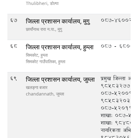
Thulibheri,
डोल्पा
67
087-460020
जिल्ला प्रशासन कार्यालय, मुगु
छायाँनाथ रारा न.पा.,
मुगु
68
०८७ - ६८००३
जिल्ला प्रशासन कार्यालय, हुम्ला
सिमकाेट, हुम्ला
सिमकाेट गाउँपालिका,
हुम्ला
69
प्रमुख जिल्ला अधि
जिल्ला प्रशासन कार्यालय, जुम्ला
९८५८३२७७७७
खलङ्गा बजार
०८७-५२००१२, स.
chandannath,
जुम्ला
९८५८३२०३८०
०८७-५२०११२, प
शाखाः ०८७-५२०१
शाखाः ९८४८०९
नागरिकता अभिलेख
९८४८३०५६८२,