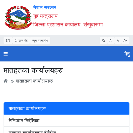
Accessibility
मुख्य
मुख्य
वेबसाइट
नेपाल सरकार
Mode
सामाग्री
नेभिगेसन
खोजमा
गृह मन्त्रालय
सुरु
पढ्नुहाेस्
पढ्नुहाेस्
जानुहोस्
जिल्ला प्रशासन कार्यालय, संखुवासभा
गर्नुहोस्
EN
डार्क मोड
न्यून व्यान्डविथ
A-
A
A+
मेनु
मातहतका कार्यालयहरु
मातहतका कार्यालयहरु
मातहतका कार्यालयहरु
टेलिफोन निर्देशिका
नक्शामा कार्यालयहरू हेर्नुहोस्