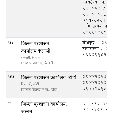
एक्सटेन्सन न.:
५२७०६९ / ५२
५२७०७०, DEO
०८१-५३५१११, 
लागि सम्पर्क नं.
9866896048
76
सोधपुछ :- 09
जिल्ला प्रशासन
नागरिकता :- 
कार्यालय,कैलाली
1660915211
धनगढी, कैलाली
DHANGADHI,
कैलाली
77
094420133,
जिल्ला प्रशासन कार्यालय, डोटी
094420108,
सिलगढी, डोटी
094420151
दिपायल सिलगढी न.पा.,
डोटी
78
977-097620
जिल्ला प्रशासन कार्यालय,
097-620133
अछाम