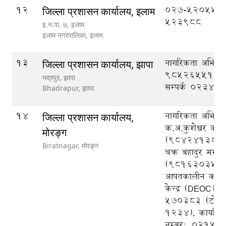
12
027-520555,
जिल्ला प्रशासन कार्यालय, इलाम
523988
इ‍‍‍‌.न.पा. ७, इलाम
इलाम नगरपालिका,
इलाम
13
नागरिकता अभिले
जिल्ला प्रशासन कार्यालय, झापा
9852655125, क
भद्रपुर, झापा
सम्पर्क ०२३४५
Bhadrapur,
झापा
14
नागरिकता अभिलेख
जिल्ला प्रशासन कार्यालय,
क.अ.कुशेश्वर का
मोरङ्ग
(9842413825)
Biratnagar,
मोरङ्ग
चक्र बहादुर मगर
(9816303540),
आपतकालीन कार्य
केन्द्र (DEOC),
570383 (टोल फ्र
1234), कार्याल
नम्बर:, 02151