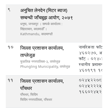
9
अनुचित लेनदेन (मिटर ब्याज)
सम्बन्धी जाँचबुझ आयोग, २०७९
धनुषा, जनकपुर । सम्पर्क कार्यालय :
सिंहदरबार, काठमाडौँ ।
Kathmandu,
काठमाण्डौ
10
नागरिकता फाँट 
जिल्ला प्रशासन कार्यालय,
460270, आर्थिक
ताप्लेजुङ
फाँट : 024-4
फुङलिङ नगरपालिका-३, ताप्लेजुङ
स्थानीय प्रशासन 
Phungling Municipality,
ताप्लेजुङ
460191
100
11
०२४५२२०८८,
जिल्ला प्रशासन कार्यालय,
०२४५२२२५०
पाँचथर
१६६०२४५२११
पाँचथर, फिदिम
फिदिम नगरपालिका,
पाँचथर