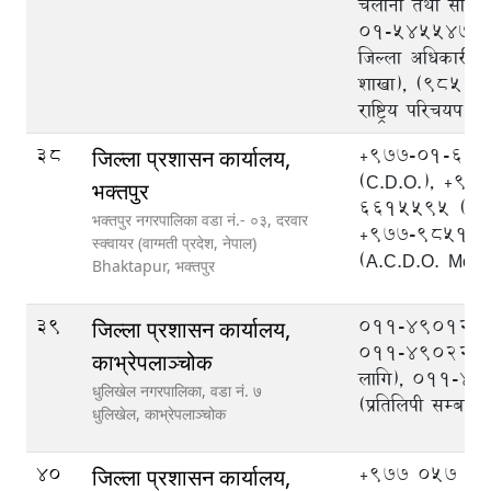
चलानी तथा सोधपु
०१-५४५५४७५ (प
जिल्ला अधिकारी का
शाखा), (९८५१
राष्ट्रिय परिचयप
38
+977-01-66
जिल्ला प्रशासन कार्यालय,
(C.D.O.), +97
भक्तपुर
6615595 (A.C
भक्तपुर नगरपालिका वडा नं.- ०३, दरवार
+977-98511
स्क्वायर (वाग्मती प्रदेश, नेपाल)
(A.C.D.O. Mobi
Bhaktapur,
भक्तपुर
39
०११-४९०१२३,
जिल्ला प्रशासन कार्यालय,
०११-४९०२२३ (
काभ्रेपलाञ्‍चोक
लागि), ०११-४
धुलिखेल नगरपालिका, वडा नं. ७
(प्रतिलिपी सम्बन्धी
धुलिखेल,
काभ्रेपलाञ्चोक
40
+977 057 52
जिल्ला प्रशासन कार्यालय,